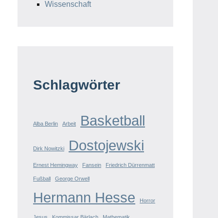
Wissenschaft
Schlagwörter
Basketball
Alba Berlin
Arbeit
Dostojewski
Dirk Nowitzki
Ernest Hemingway
Fansein
Friedrich Dürrenmatt
Fußball
George Orwell
Hermann Hesse
Horror
Jesus
Kommissar Bärlach
Mathematik