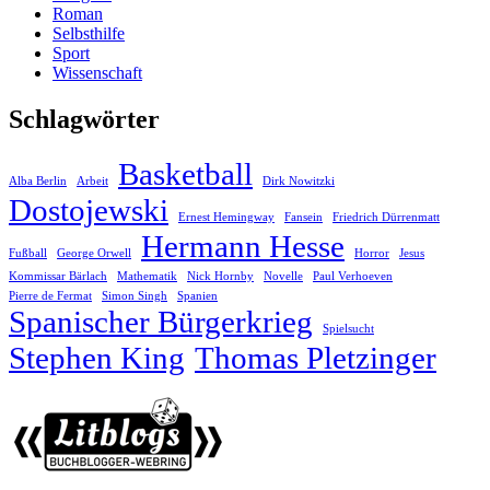
Roman
Selbsthilfe
Sport
Wissenschaft
Schlagwörter
Basketball
Alba Berlin
Arbeit
Dirk Nowitzki
Dostojewski
Ernest Hemingway
Fansein
Friedrich Dürrenmatt
Hermann Hesse
Fußball
George Orwell
Horror
Jesus
Kommissar Bärlach
Mathematik
Nick Hornby
Novelle
Paul Verhoeven
Pierre de Fermat
Simon Singh
Spanien
Spanischer Bürgerkrieg
Spielsucht
Stephen King
Thomas Pletzinger