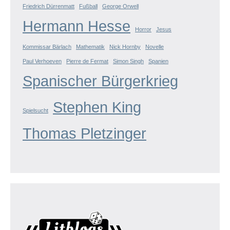
Friedrich Dürrenmatt
Fußball
George Orwell
Hermann Hesse
Horror
Jesus
Kommissar Bärlach
Mathematik
Nick Hornby
Novelle
Paul Verhoeven
Pierre de Fermat
Simon Singh
Spanien
Spanischer Bürgerkrieg
Stephen King
Spielsucht
Thomas Pletzinger